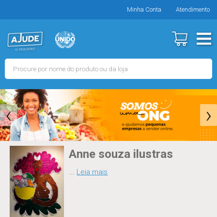
Minha Conta
Atendimento
‹
›
Anne souza ilustras
...
Leia mais