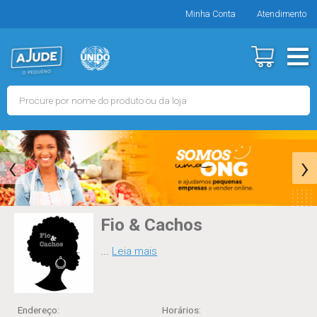
Minha Conta
Atendimento
‹
›
Fio & Cachos
...
Leia mais
Endereço:
Horários
: