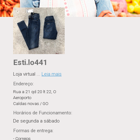
Esti.lo441
Loja virtual
...
Leia mais
Endereço:
Rua a 21 qd 20 lt 22, O
Aeroporto
Caldas novas / GO
Horários
de Funcionamento
:
De segunda a sábado
Formas de entrega:
- Correios