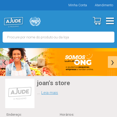
Minha Conta
Atendimento
‹
›
joan's store
...
Leia mais
Endereço:
Horários
: