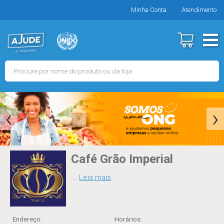
Minha Conta
Atendimento
‹
›
Café Grão Imperial
...
Leia mais
Endereço:
Horários
: