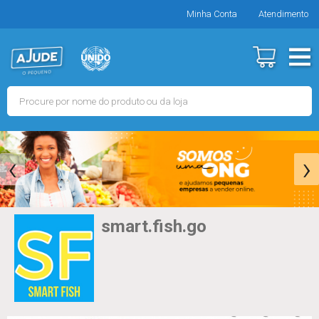
Minha Conta
Atendimento
‹
›
smart.fish.go