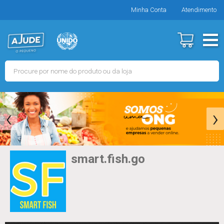
Minha Conta
Atendimento
‹
›
smart.fish.go