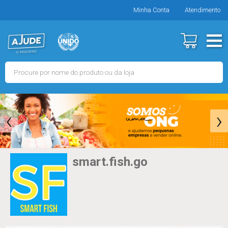
Minha Conta
Atendimento
‹
›
smart.fish.go