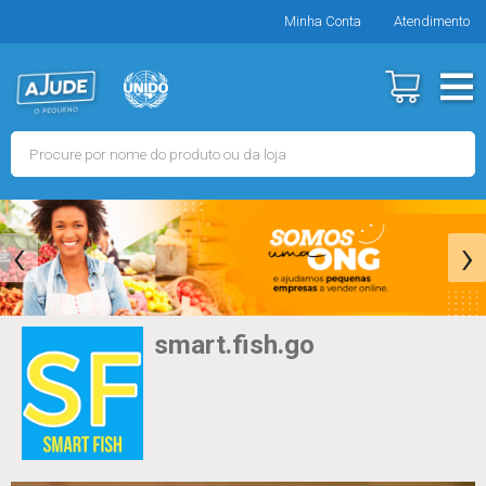
Minha Conta
Atendimento
‹
›
smart.fish.go