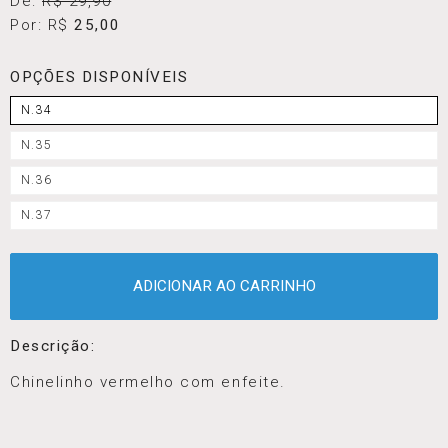
De:
R$ 29,90
Por: R$
25,00
OPÇÕES DISPONÍVEIS
N.34
N.35
N.36
N.37
ADICIONAR AO CARRINHO
Descrição:
Chinelinho vermelho com enfeite.