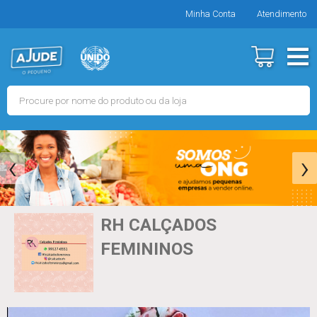
Minha Conta
Atendimento
‹
›
RH CALÇADOS
FEMININOS