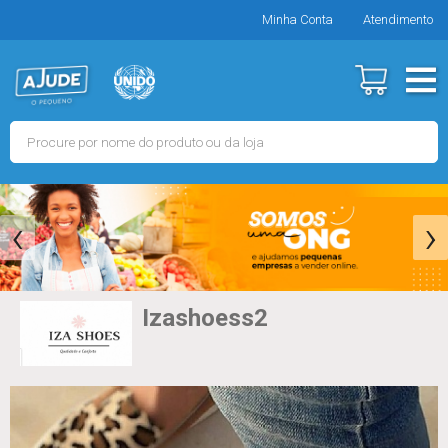
Minha Conta
Atendimento
‹
›
Izashoess2