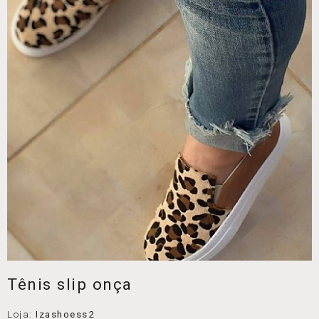
Tênis slip onça
Loja:
Izashoess2