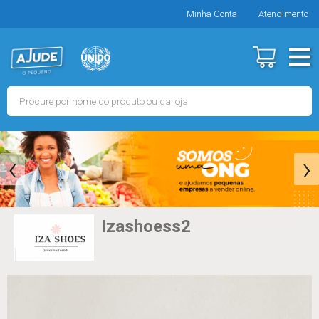
Minha Conta
Atendimento
‹
›
Izashoess2