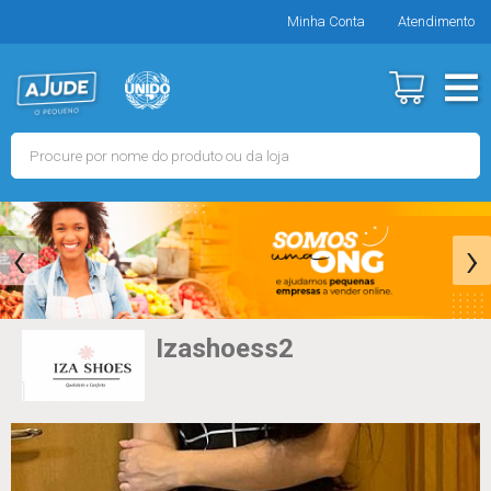
Minha Conta
Atendimento
‹
›
Izashoess2