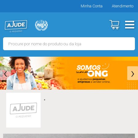
Minha Conta
Atendimento
‹
›
.