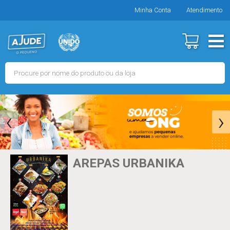
Minha Conta
Atendimento
‹
›
AREPAS URBANIKA