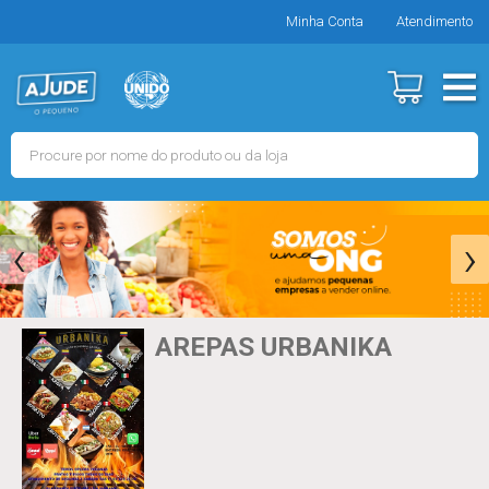
Minha Conta
Atendimento
‹
›
AREPAS URBANIKA