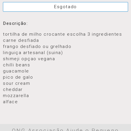
Esgotado
Descrição:
tortilha de milho crocante escolha 3 ingredientes
carne desfiada
frango desfiado ou grelhado
linguiça artesanal (suina)
shimeji opçao vegana
chilli beans
guacamole
pico de galo
sour cream
cheddar
mozzarella
alface
ONG Associação Ajude o Pequeno