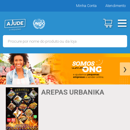
Minha Conta
Atendimento
‹
›
AREPAS URBANIKA