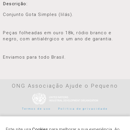
Descrição:
Conjunto Gota Simples (lilás).
Peças folheadas em ouro 18k, ródio branco e
negro, com antialérgico e um ano de garantia.
⠀⠀⠀⠀⠀⠀⠀⠀⠀⠀⠀⠀⠀⠀⠀⠀⠀⠀
⠀
Enviamos para todo Brasil.
ONG Associação Ajude o Pequeno
Termos de uso
Politica de privacidade
Parceiros de pagamento
Este site usa
Cookies
para melhorar a sua experiência. Ao