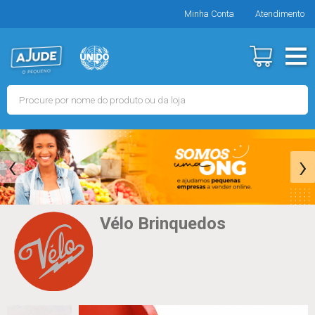
Minha Conta
Atendimento
‹
›
Vélo Brinquedos