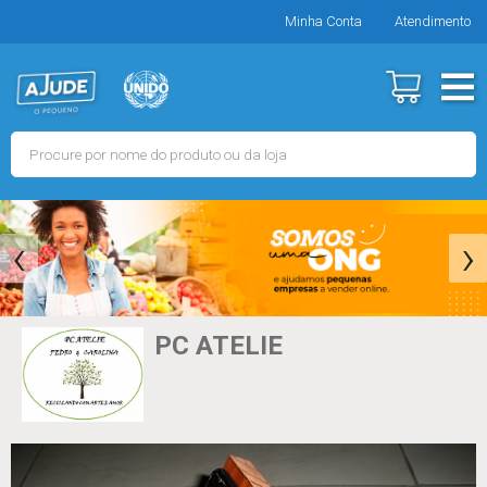
Minha Conta
Atendimento
‹
›
PC ATELIE