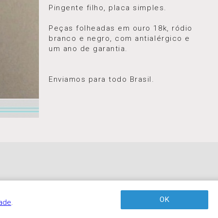
Pingente filho, placa simples.
Peças folheadas em ouro 18k, ródio
branco e negro, com antialérgico e
um ano de garantia.
⠀⠀⠀⠀⠀⠀⠀⠀⠀⠀⠀⠀⠀⠀⠀⠀⠀⠀
⠀
Enviamos para todo Brasil.
OK
dade
.