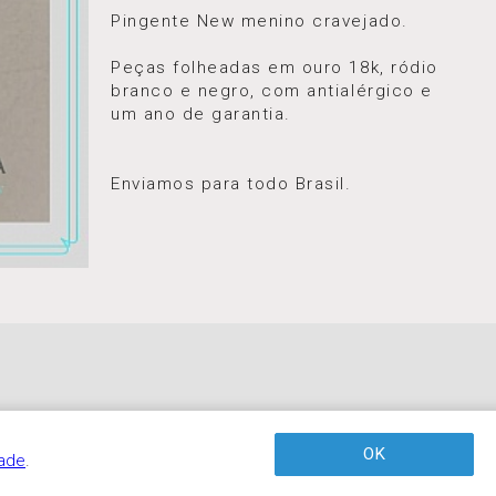
Pingente New menino cravejado.
Peças folheadas em ouro 18k, ródio
branco e negro, com antialérgico e
um ano de garantia.
⠀⠀⠀⠀⠀⠀⠀⠀⠀⠀⠀⠀⠀⠀⠀⠀⠀⠀
⠀
Enviamos para todo Brasil.
OK
dade
.