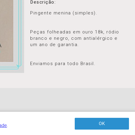
Descrição:
Pingente menina (simples).
Peças folheadas em ouro 18k, ródio
branco e negro, com antialérgico e
um ano de garantia.
⠀⠀⠀⠀⠀⠀⠀⠀⠀⠀⠀⠀⠀⠀⠀⠀⠀⠀
⠀
Enviamos para todo Brasil.
OK
dade
.