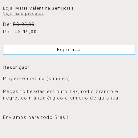
Loja:
Maria Valentina Semijoias
Veja mais produtos
De:
R$ 25,00
Por: R$
19,00
Esgotado
Descrição:
Pingente menina (simples).
Peças folheadas em ouro 18k, ródio branco e
negro, com antialérgico e um ano de garantia.
⠀⠀⠀⠀⠀⠀⠀⠀⠀⠀⠀⠀⠀⠀⠀⠀⠀⠀
⠀
Enviamos para todo Brasil.