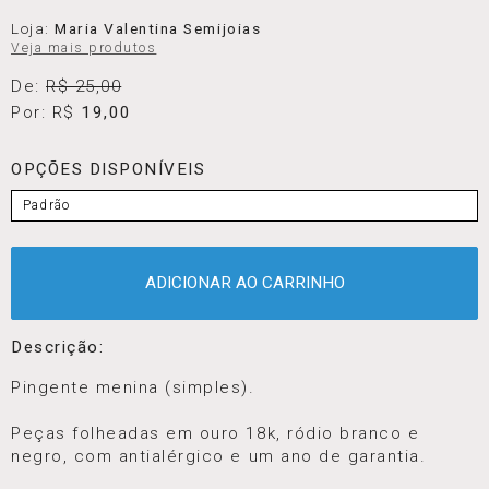
Loja:
Maria Valentina Semijoias
Veja mais produtos
De:
R$ 25,00
Por: R$
19,00
OPÇÕES DISPONÍVEIS
Padrão
ADICIONAR AO CARRINHO
Descrição:
Pingente menina (simples).
Peças folheadas em ouro 18k, ródio branco e
negro, com antialérgico e um ano de garantia.
⠀⠀⠀⠀⠀⠀⠀⠀⠀⠀⠀⠀⠀⠀⠀⠀⠀⠀