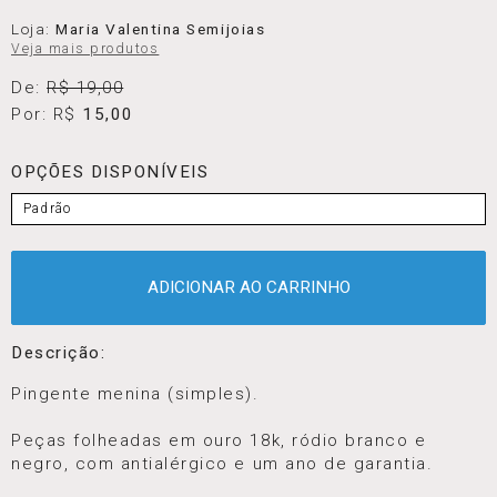
Loja:
Maria Valentina Semijoias
Veja mais produtos
De:
R$ 19,00
Por: R$
15,00
OPÇÕES DISPONÍVEIS
Padrão
ADICIONAR AO CARRINHO
Descrição:
Pingente menina (simples).
Peças folheadas em ouro 18k, ródio branco e
negro, com antialérgico e um ano de garantia.
⠀⠀⠀⠀⠀⠀⠀⠀⠀⠀⠀⠀⠀⠀⠀⠀⠀⠀