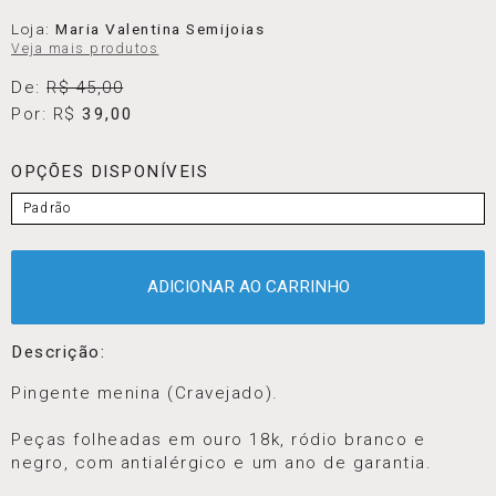
Loja:
Maria Valentina Semijoias
Veja mais produtos
De:
R$ 45,00
Por: R$
39,00
OPÇÕES DISPONÍVEIS
Padrão
ADICIONAR AO CARRINHO
Descrição:
Pingente menina (Cravejado).
Peças folheadas em ouro 18k, ródio branco e
negro, com antialérgico e um ano de garantia.
⠀⠀⠀⠀⠀⠀⠀⠀⠀⠀⠀⠀⠀⠀⠀⠀⠀⠀