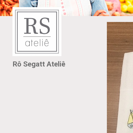
Rô Segatt Ateliê