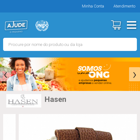
Minha Conta
Atendimento
‹
›
Hasen