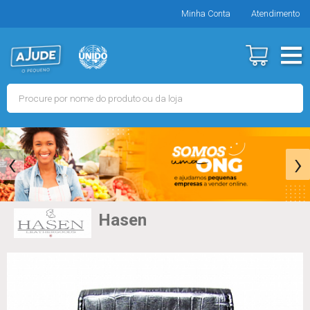
Minha Conta
Atendimento
‹
›
Hasen