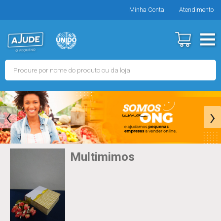
Minha Conta
Atendimento
‹
›
Multimimos