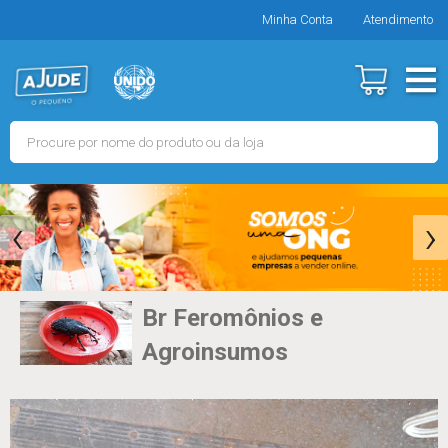
Minha Conta
Atendimento
‹
›
Br Feromônios e
Agroinsumos