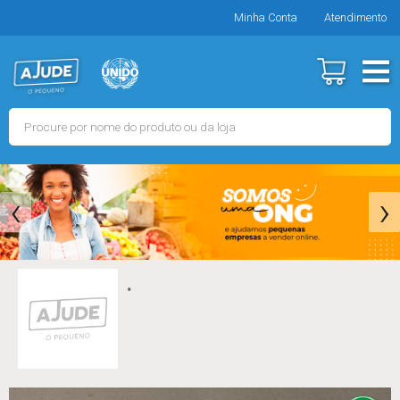
Minha Conta
Atendimento
‹
›
.