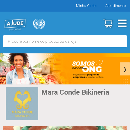
Minha Conta
Atendimento
‹
›
Mara Conde Bikineria