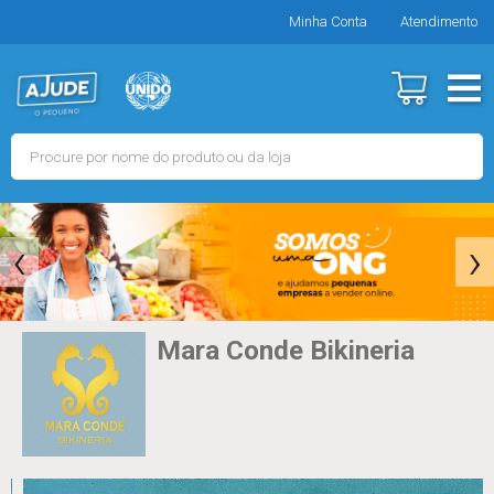
Minha Conta
Atendimento
‹
›
Mara Conde Bikineria