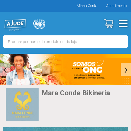
Minha Conta
Atendimento
‹
›
Mara Conde Bikineria