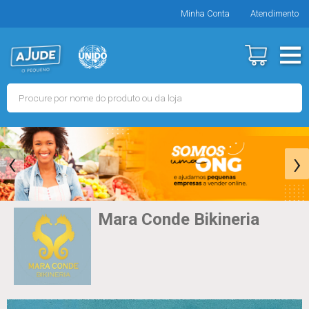
Minha Conta
Atendimento
‹
›
Mara Conde Bikineria