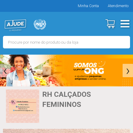
Minha Conta
Atendimento
‹
›
RH CALÇADOS
FEMININOS