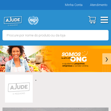
Minha Conta
Atendimento
‹
›
.