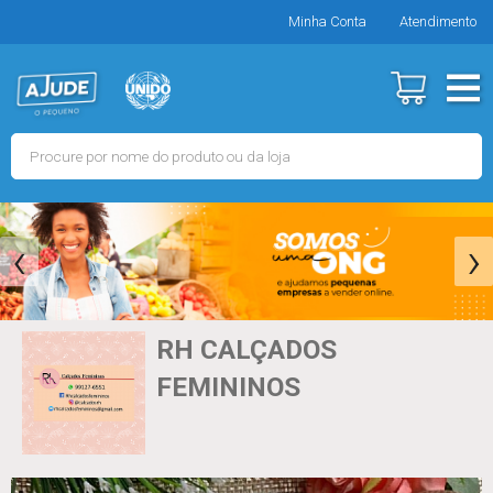
Minha Conta
Atendimento
‹
›
RH CALÇADOS
FEMININOS