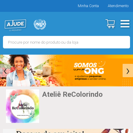
Minha Conta
Atendimento
‹
›
Ateliê ReColorindo