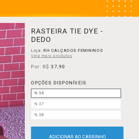
RASTEIRA TIE DYE -
DEDO
Loja:
RH CALÇADOS FEMININOS
Veja mais produtos
Por: R$
37,90
OPÇÕES DISPONÍVEIS
N.36
N.37
N.38
ADICIONAR AO CARRINHO