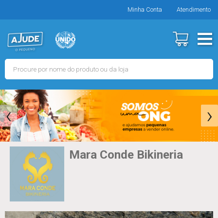
Minha Conta
Atendimento
‹
›
Mara Conde Bikineria